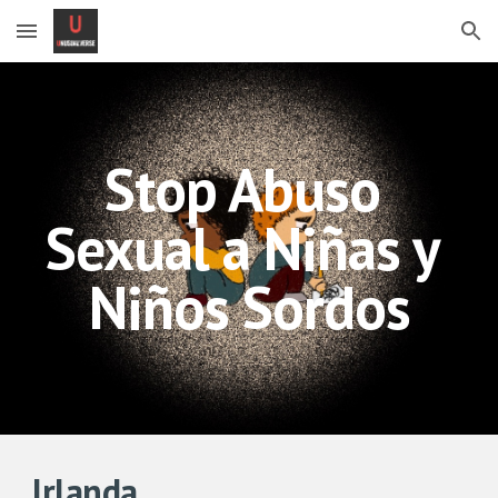
Skip to main content
Skip to navigation
Stop Abuso 
Sexual a Niñas y 
Niños Sordos
Irlanda