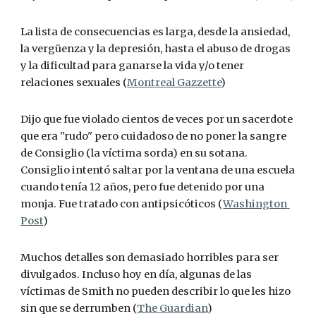
La lista de consecuencias es larga, desde la ansiedad, 
la vergüenza y la depresión, hasta el abuso de drogas 
y la dificultad para ganarse la vida y/o tener 
relaciones sexuales (
Montreal Gazzette
)
Dijo que fue violado cientos de veces por un sacerdote 
que era "rudo" pero cuidadoso de no poner la sangre 
de Consiglio (la víctima sorda) en su sotana. 
Consiglio intentó saltar por la ventana de una escuela 
cuando tenía 12 años, pero fue detenido por una 
monja. Fue tratado con antipsicóticos (
Washington 
Post
)
Muchos detalles son demasiado horribles para ser 
divulgados. Incluso hoy en día, algunas de las 
víctimas de Smith no pueden describir lo que les hizo 
sin que se derrumben (
The Guardian
) 