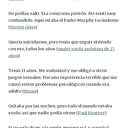
No podías salir. Era como una prisión. Me sentí muy 
confundido. Aquí estaba el Padre Murphy tocándome 
(
Steven Geier
)
Quería suicidarme, pero tenía que seguir viviendo 
con eso, todos los años (
mujer sorda anónima de 27 
años
)
Tenía 11 años. Me sodomizó y me obligó a otros 
juegos sexuales. Fue una experiencia terrible que me 
causó serios problemas psicológicos cuando era 
adulto (
Bruno
)
Gritaba por las noches, pero todo el mundo estaba 
sordo, así que nadie podía oírme (
Paul Keating
)
Si no se lo dices a la gente, empeorará, y ocurrirá 